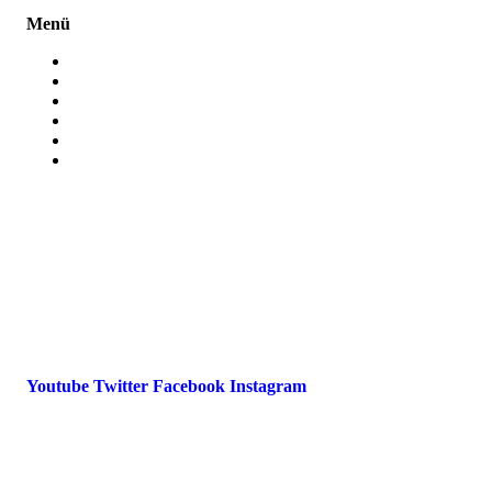
Menü
Presse
Magazin
Downloads
FAQ
Impressum
Datenschutz
International Police Association
IPA Deutsche Sektion e.V.
Schulze-Delitzsch-Straße 4
66450 Bexbach / Germany
Telefon +49 6826 510 99-0
service@ipa-deutschland.de
Youtube
Twitter
Facebook
Instagram
© 2022 IPA Deutschland