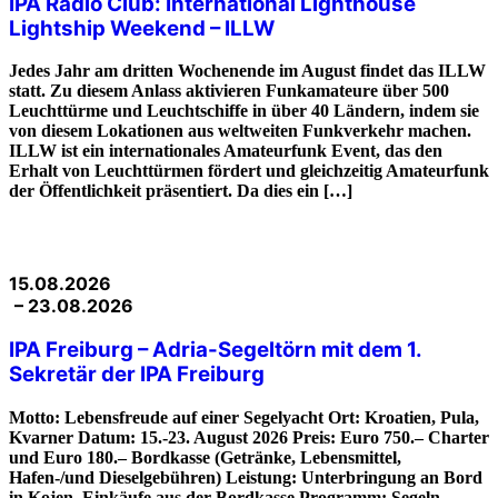
IPA Radio Club: International Lighthouse
Lightship Weekend – ILLW
Jedes Jahr am dritten Wochenende im August findet das ILLW
statt. Zu diesem Anlass aktivieren Funkamateure über 500
Leuchttürme und Leuchtschiffe in über 40 Ländern, indem sie
von diesem Lokationen aus weltweiten Funkverkehr machen.
ILLW ist ein internationales Amateurfunk Event, das den
Erhalt von Leuchttürmen fördert und gleichzeitig Amateurfunk
der Öffentlichkeit präsentiert. Da dies ein […]
15.08.2026
– 23.08.2026
IPA Freiburg – Adria-Segeltörn mit dem 1.
Sekretär der IPA Freiburg
Motto: Lebensfreude auf einer Segelyacht Ort: Kroatien, Pula,
Kvarner Datum: 15.-23. August 2026 Preis: Euro 750.– Charter
und Euro 180.– Bordkasse (Getränke, Lebensmittel,
Hafen-/und Dieselgebühren) Leistung: Unterbringung an Bord
in Kojen, Einkäufe aus der Bordkasse Programm: Segeln,