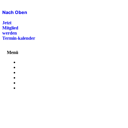
Nach Oben
Jetzt
Mitglied
werden
Termin-kalender
Menü
Presse
Magazin
Downloads
FAQ
Impressum
Datenschutz
International Police Association
IPA Deutsche Sektion e.V.
Schulze-Delitzsch-Straße 4
66450 Bexbach / Germany
Telefon +49 6826 510 99-0